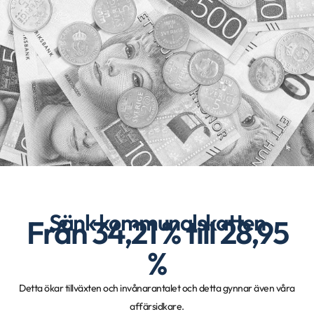
Sänk kommunalskatten
Från 34,21 % till 28,95
%
Detta ökar tillväxten och invånarantalet och detta gynnar även våra
affärsidkare.