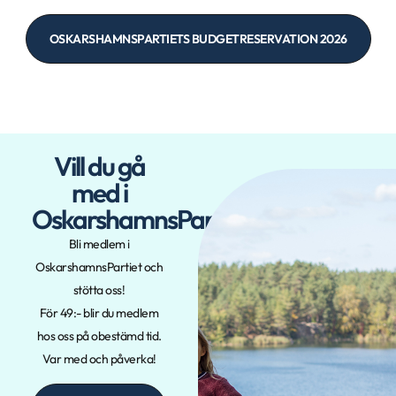
OSKARSHAMNSPARTIETS BUDGETRESERVATION 2026
Vill du gå
med i
OskarshamnsPartiet?
Bli medlem i
OskarshamnsPartiet och
stötta oss!
För 49:- blir du medlem
hos oss på obestämd tid.
Var med och påverka!